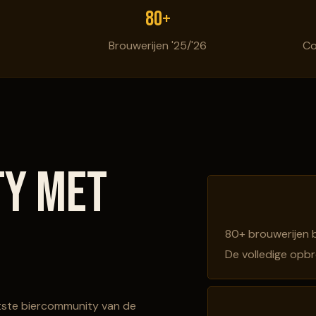
80+
Brouwerijen '25/'26
Co
ty met
80+ brouwerijen 
De volledige opb
otste biercommunity van de