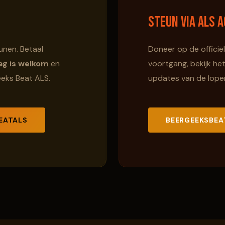
Steun via ALS A
unen. Betaal
Doneer op de officië
ag is welkom
en
voortgang, bekijk he
eeks Beat ALS.
updates van de lopen
EATALS
BEERGEEKSBEA