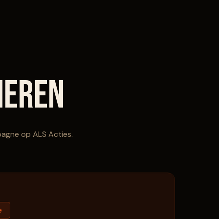
neren
pagne op ALS Acties.
e