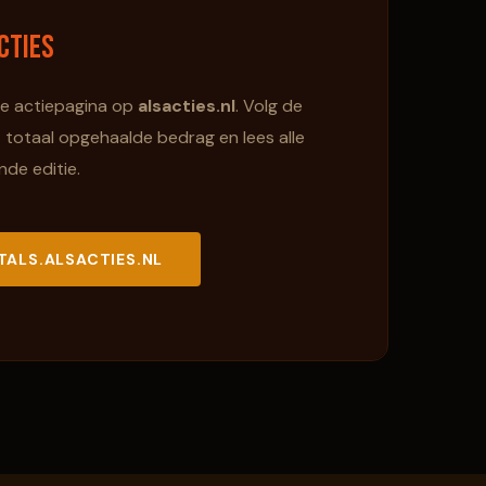
cties
le actiepagina op
alsacties.nl
. Volg de
t totaal opgehaalde bedrag en lees alle
de editie.
TALS.ALSACTIES.NL