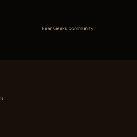
s
Beer Geeks community
LS