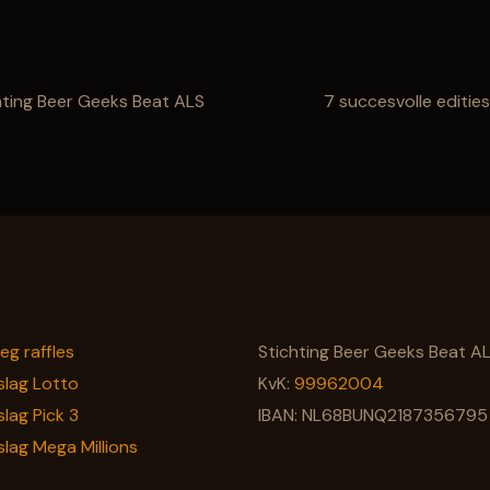
hting Beer Geeks Beat ALS
7 succesvolle editie
leg raffles
Stichting Beer Geeks Beat A
slag Lotto
KvK:
99962004
slag Pick 3
IBAN: NL68BUNQ2187356795
slag Mega Millions