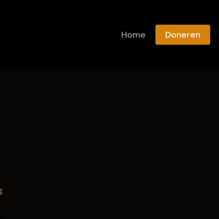
Winkelmand
Close
Cart
Home
Doneren
4)