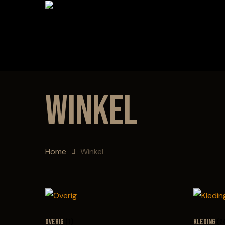
Skip
to
main
content
Winkel
Home
Winkel
Overig
(1)
Kleding
(2