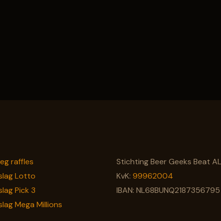
leg raffles
Stichting Beer Geeks Beat A
slag Lotto
KvK:
99962004
slag Pick 3
IBAN: NL68BUNQ2187356795
slag Mega Millions