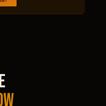
VENT
e
ow