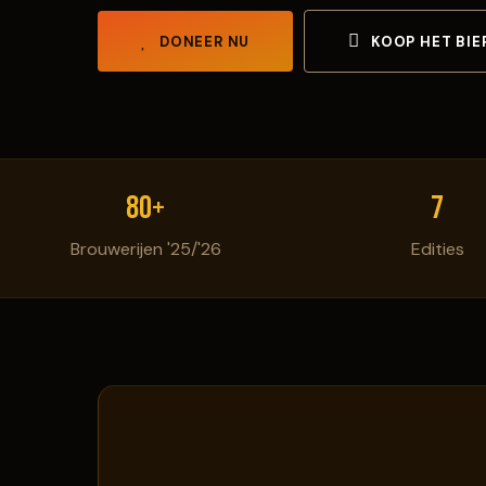
DONEER NU
KOOP HET BIE
80+
7
Brouwerijen '25/'26
Edities