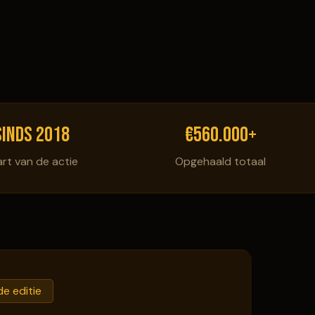
560000
Sinds 2018
€560.000+
art van de actie
Opgehaald totaal
de editie