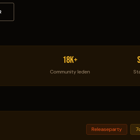
R
18k+
Community leden
St
Releaseparty
7