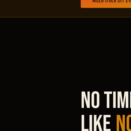
MEER OVER DIT E
No tim
like
n