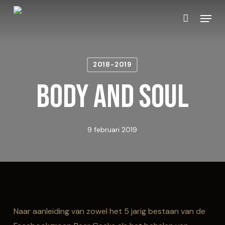
Skip
Menu
to
Close
Winkelmand
Cart
main
content
2018-2019
Body and Soul
9 februari 2019
Naar aanleiding van zowel het 5 jarig bestaan van de