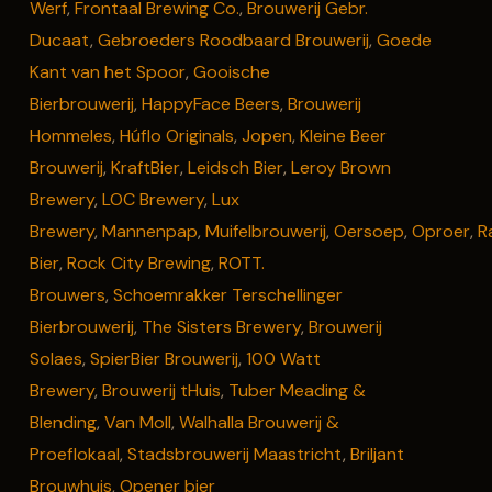
Werf
,
Frontaal Brewing Co.
,
Brouwerij Gebr.
Ducaat
,
Gebroeders Roodbaard Brouwerij
,
Goede
Kant van het Spoor
,
Gooische
Bierbrouwerij
,
HappyFace Beers
,
Brouwerij
Hommeles
,
Húflo Originals
,
Jopen
,
Kleine Beer
Brouwerij
,
KraftBier
,
Leidsch Bier
,
Leroy Brown
Brewery
,
LOC Brewery
,
Lux
Brewery
,
Mannenpap
,
Muifelbrouwerij
,
Oersoep
,
Oproer
,
R
Bier
,
Rock City Brewing
,
ROTT.
Brouwers
,
Schoemrakker Terschellinger
Bierbrouwerij
,
The Sisters Brewery
,
Brouwerij
Solaes
,
SpierBier Brouwerij
,
100 Watt
Brewery
,
Brouwerij tHuis
,
Tuber Meading &
Blending
,
Van Moll
,
Walhalla Brouwerij &
Proeflokaal
,
Stadsbrouwerij Maastricht
,
Briljant
Brouwhuis
,
Opener bier