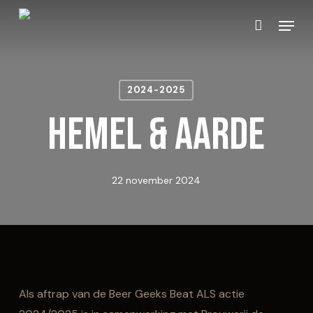
Skip
Menu
to
Close
Winkelmand
Cart
main
content
2024-2025
Hemel & Aarde
22 november 2024
Als aftrap van de Beer Geeks Beat ALS actie