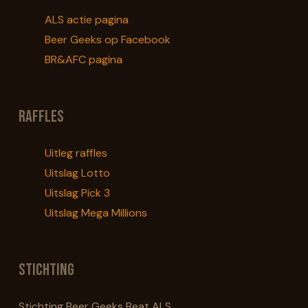
worden
worden
ALS actie pagina
op
op
Beer Geeks op Facebook
de
de
BR&AFC pagina
productpagina
productpagina
Raffles
Uitleg raffles
Uitslag Lotto
Uitslag Pick 3
Uitslag Mega Millions
Stichting
Stichting Beer Geeks Beat ALS