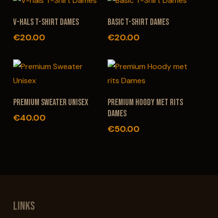
Dit
Dit
OPTIES SELECTEREN
OPTIES SELECTEREN
V-hals T-Shirt Dames
Basic T-Shirt Dames
product
product
€
20.00
€
20.00
heeft
heeft
meerdere
meerdere
variaties.
variaties.
Deze
Deze
Dit
Dit
OPTIES SELECTEREN
OPTIES SELECTEREN
optie
optie
Premium Sweater Unisex
Premium Hoody met rits
product
product
kan
kan
Dames
€
40.00
heeft
heeft
gekozen
gekozen
€
50.00
meerdere
meerdere
worden
worden
variaties.
variaties.
op
op
Deze
Deze
de
de
optie
optie
productpagina
productpagina
kan
kan
Links
gekozen
gekozen