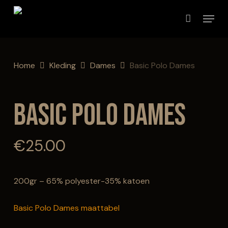
Skip
Menu
to
Close
Winkelmand
Cart
main
content
Home
Kleding
Dames
Basic Polo Dames
Basic Polo Dames
€
25.00
200gr – 65% polyester-35% katoen
Basic Polo Dames maattabel