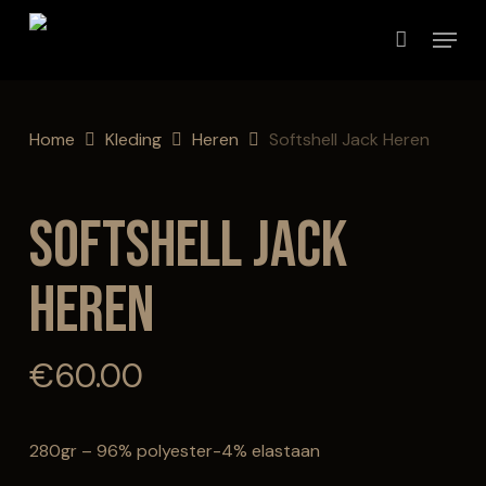
Skip
Menu
to
Close
Winkelmand
Cart
main
content
Home
Kleding
Heren
Softshell Jack Heren
Softshell Jack
Heren
€
60.00
280gr – 96% polyester-4% elastaan