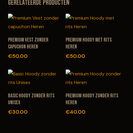
Gerelateerde producten
Dit
Dit
OPTIES SELECTEREN
OPTIES SELECTEREN
Premium Vest zonder
Premium Hoody met rits
product
product
capuchon Heren
Heren
heeft
heeft
€
50.00
€
50.00
meerdere
meerdere
variaties.
variaties.
Deze
Deze
optie
optie
Dit
Dit
OPTIES SELECTEREN
OPTIES SELECTEREN
kan
kan
Basic Hoody zonder rits
Premium Hoody zonder rits
product
product
Unisex
Heren
gekozen
gekozen
heeft
heeft
€
30.00
€
40.00
worden
worden
meerdere
meerdere
op
op
variaties.
variaties.
de
de