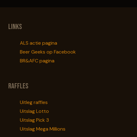
Deze
Deze
productpagina
productpagina
optie
optie
kan
kan
Links
gekozen
gekozen
worden
worden
ALS actie pagina
op
op
Beer Geeks op Facebook
de
de
BR&AFC pagina
productpagina
productpagina
Raffles
Uitleg raffles
Uitslag Lotto
Uitslag Pick 3
Uitslag Mega Millions