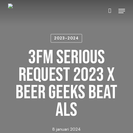
Skip
Menu
to
Close
Winkelmand
Cart
main
content
2023-2024
3FM Serious
Request 2023 X
Beer Geeks Beat
ALS
8 januari 2024