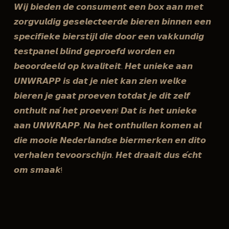
𝙒𝙞𝙟 𝙗𝙞𝙚𝙙𝙚𝙣 𝙙𝙚 𝙘𝙤𝙣𝙨𝙪𝙢𝙚𝙣𝙩 𝙚𝙚𝙣 𝙗𝙤𝙭 𝙖𝙖𝙣 𝙢𝙚𝙩
𝙯𝙤𝙧𝙜𝙫𝙪𝙡𝙙𝙞𝙜 𝙜𝙚𝙨𝙚𝙡𝙚𝙘𝙩𝙚𝙚𝙧𝙙𝙚 𝙗𝙞𝙚𝙧𝙚𝙣 𝙗𝙞𝙣𝙣𝙚𝙣 𝙚𝙚𝙣
𝙨𝙥𝙚𝙘𝙞𝙛𝙞𝙚𝙠𝙚 𝙗𝙞𝙚𝙧𝙨𝙩𝙞𝙟𝙡 𝙙𝙞𝙚 𝙙𝙤𝙤𝙧 𝙚𝙚𝙣 𝙫𝙖𝙠𝙠𝙪𝙣𝙙𝙞𝙜
𝙩𝙚𝙨𝙩𝙥𝙖𝙣𝙚𝙡 𝙗𝙡𝙞𝙣𝙙 𝙜𝙚𝙥𝙧𝙤𝙚𝙛𝙙 𝙬𝙤𝙧𝙙𝙚𝙣 𝙚𝙣
𝙗𝙚𝙤𝙤𝙧𝙙𝙚𝙚𝙡𝙙 𝙤𝙥 𝙠𝙬𝙖𝙡𝙞𝙩𝙚𝙞𝙩. 𝙃𝙚𝙩 𝙪𝙣𝙞𝙚𝙠𝙚 𝙖𝙖𝙣
𝙐𝙉𝙒𝙍𝘼𝙋𝙋 𝙞𝙨 𝙙𝙖𝙩 𝙟𝙚 𝙣𝙞𝙚𝙩 𝙠𝙖𝙣 𝙯𝙞𝙚𝙣 𝙬𝙚𝙡𝙠𝙚
𝙗𝙞𝙚𝙧𝙚𝙣 𝙟𝙚 𝙜𝙖𝙖𝙩 𝙥𝙧𝙤𝙚𝙫𝙚𝙣 𝙩𝙤𝙩𝙙𝙖𝙩 𝙟𝙚 𝙙𝙞𝙩 𝙯𝙚𝙡𝙛
𝙤𝙣𝙩𝙝𝙪𝙡𝙩 𝙣𝙖́ 𝙝𝙚𝙩 𝙥𝙧𝙤𝙚𝙫𝙚𝙣! 𝘿𝙖𝙩 𝙞𝙨 𝙝𝙚𝙩 𝙪𝙣𝙞𝙚𝙠𝙚
𝙖𝙖𝙣 𝙐𝙉𝙒𝙍𝘼𝙋𝙋. 𝙉𝙖 𝙝𝙚𝙩 𝙤𝙣𝙩𝙝𝙪𝙡𝙡𝙚𝙣 𝙠𝙤𝙢𝙚𝙣 𝙖𝙡
𝙙𝙞𝙚 𝙢𝙤𝙤𝙞𝙚 𝙉𝙚𝙙𝙚𝙧𝙡𝙖𝙣𝙙𝙨𝙚 𝙗𝙞𝙚𝙧𝙢𝙚𝙧𝙠𝙚𝙣 𝙚𝙣 𝙙𝙞𝙩𝙤
𝙫𝙚𝙧𝙝𝙖𝙡𝙚𝙣 𝙩𝙚𝙫𝙤𝙤𝙧𝙨𝙘𝙝𝙞𝙟𝙣. 𝙃𝙚𝙩 𝙙𝙧𝙖𝙖𝙞𝙩 𝙙𝙪𝙨 𝙚́𝙘𝙝𝙩
𝙤𝙢 𝙨𝙢𝙖𝙖𝙠!