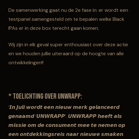
De samenwerking gaat nu de 2e fase in: er wordt een
testpanel samengesteld om te bepalen welke Black
IPAs er in deze box terecht gaan komen.
Wij zijn in elk geval super enthousiast over deze actie
en we houden jullie uiteraard op de hoogte van alle
ontwikkelingen!!
* Toelichting over UNWRAPP:
‘𝙄𝙣 𝙅𝙪𝙡𝙞 𝙬𝙤𝙧𝙙𝙩 𝙚𝙚𝙣 𝙣𝙞𝙚𝙪𝙬 𝙢𝙚𝙧𝙠 𝙜𝙚𝙡𝙖𝙣𝙘𝙚𝙚𝙧𝙙
𝙜𝙚𝙣𝙖𝙖𝙢𝙙 ‘𝙐𝙉𝙒𝙍𝘼𝙋𝙋’. 𝙐𝙉𝙒𝙍𝘼𝙋𝙋 𝙝𝙚𝙚𝙛𝙩 𝙖𝙡𝙨
𝙢𝙞𝙨𝙨𝙞𝙚 𝙤𝙢 𝙙𝙚 𝙘𝙤𝙣𝙨𝙪𝙢𝙚𝙣𝙩 𝙢𝙚𝙚 𝙩𝙚 𝙣𝙚𝙢𝙚𝙣 𝙤𝙥
𝙚𝙚𝙣 𝙤𝙣𝙩𝙙𝙚𝙠𝙠𝙞𝙣𝙜𝙨𝙧𝙚𝙞𝙨 𝙣𝙖𝙖𝙧 𝙣𝙞𝙚𝙪𝙬𝙚 𝙨𝙢𝙖𝙠𝙚𝙣.