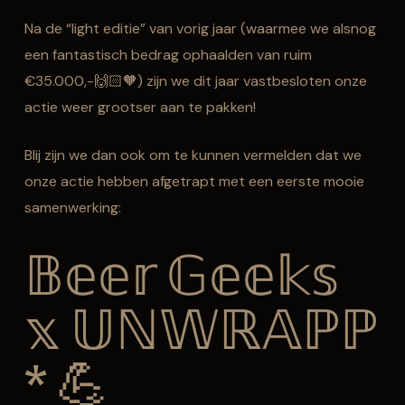
Na de “light editie” van vorig jaar (waarmee we alsnog
een fantastisch bedrag ophaalden van ruim
€35.000,-🙌🏻🧡) zijn we dit jaar vastbesloten onze
actie weer grootser aan te pakken!
Blij zijn we dan ook om te kunnen vermelden dat we
onze actie hebben afgetrapt met een eerste mooie
samenwerking:
𝔹𝕖𝕖𝕣 𝔾𝕖𝕖𝕜𝕤
𝕩 𝕌ℕ𝕎ℝ𝔸ℙℙ
* 💪