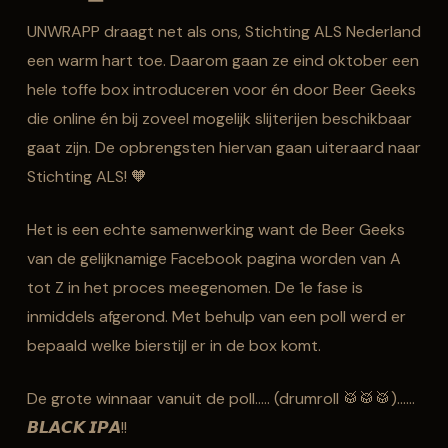
UNWRAPP draagt net als ons, Stichting ALS Nederland
een warm hart toe. Daarom gaan ze eind oktober een
hele toffe box introduceren voor én door Beer Geeks
die online én bij zoveel mogelijk slijterijen beschikbaar
gaat zijn. De opbrengsten hiervan gaan uiteraard naar
Stichting ALS! 🧡
Het is een echte samenwerking want de Beer Geeks
van de gelijknamige Facebook pagina worden van A
tot Z in het proces meegenomen. De 1e fase is
inmiddels afgerond. Met behulp van een poll werd er
bepaald welke bierstijl er in de box komt.
De grote winnaar vanuit de poll….. (drumroll 🥁🥁🥁)……
𝘽𝙇𝘼𝘾𝙆 𝙄𝙋𝘼!!