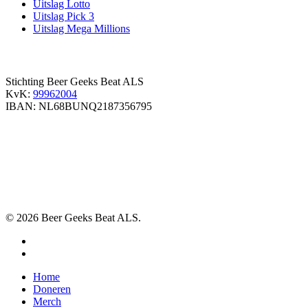
Uitslag Lotto
Uitslag Pick 3
Uitslag Mega Millions
Stichting Beer Geeks Beat ALS
KvK:
99962004
IBAN: NL68BUNQ2187356795
© 2026 Beer Geeks Beat ALS.
facebook
instagram
Close
Home
Menu
Doneren
Merch