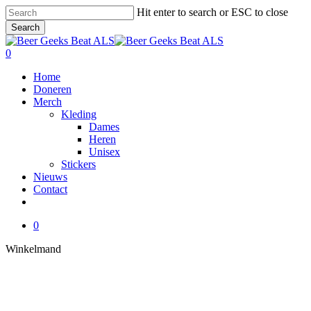
Skip
Hit enter to search or ESC to close
to
Search
main
Close
content
Search
0
Menu
Home
Doneren
Merch
Kleding
Dames
Heren
Unisex
Stickers
Nieuws
Contact
facebook
instagram
0
Close
Winkelmand
Cart