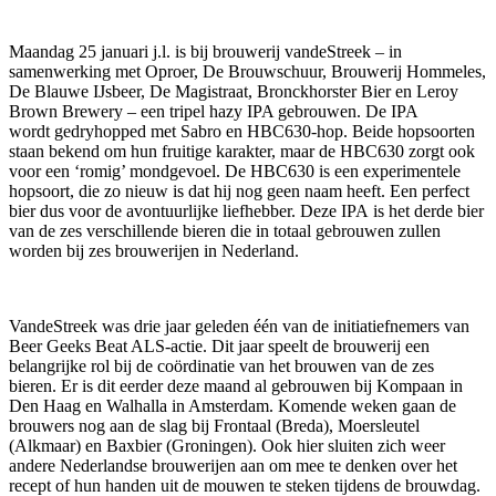
Maandag 25 januari j.l.
is bij brouwerij
vandeStreek
–
in
samenwerking
met Op
roer, De Brouwschuur, Brouwerij Hommeles,
De Blauwe IJsbeer, De Magistraat,
Bronckhorster
Bier en Leroy
Brown
Brewery
–
een tripel
hazy
IPA gebrouwen
.
De IPA
wordt
gedryhopped
met
Sabro
en HBC630-hop
. B
eide hopsoorten
staan bekend om hun fruitige karakter
, maar de HBC630 zorgt ook
voor een ‘romig’ mondgevoel.
De HBC630 is een experimentele
hopsoort, die zo nieuw is dat hij nog geen naam heeft. Een perfect
bier dus voor de avontuurlijke liefhebber. Deze IPA
is het
derde
bier
van de zes verschillende bieren die in totaal gebrouwen zullen
worden
bij zes brouwerijen
in Nederland.
VandeStreek
was drie jaar geleden één van de initiatiefnemers van
Beer Geeks Beat ALS-actie. Dit jaar speelt de brouwerij een
belangrijke rol bij de coördinatie van het brouwen van de zes
bieren.
Er is dit eerder deze maand al gebrouwen bij Kompaan in
Den Haag en Walhalla in Amsterdam.
Komende weken gaan de
brouwers
nog aan de slag
bij
Frontaal (Breda), Moersleutel
(Alkmaar)
en
Baxbier
(Groningen)
.
Ook hier sluiten zich weer
andere Nederlandse brouwerijen aan om mee te denken over het
recept of hun handen uit de mouwen te steken tijdens de brouwdag.