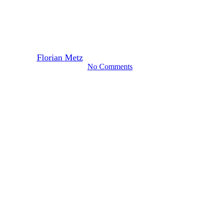
2020-2021
Brouwdag bij vandeStreek
By
Florian Metz
26 januari 2021
december 11th, 2023
No Comments