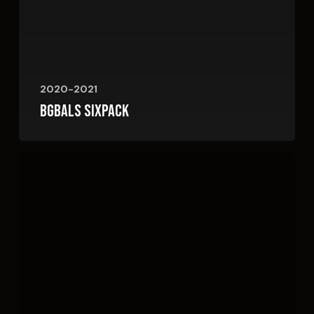
2020-2021
BGBALS sixpack
Laatste
brouwdag
bij
Frontaal
en
Moersleutel