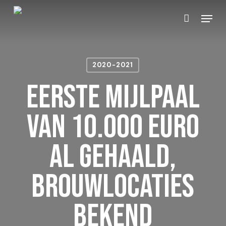
Winkelmand
Close
Skip
Menu
Cart
to
main
content
2020-2021
Eerste mijlpaal
van 10.000 euro
al gehaald,
brouwlocaties
bekend