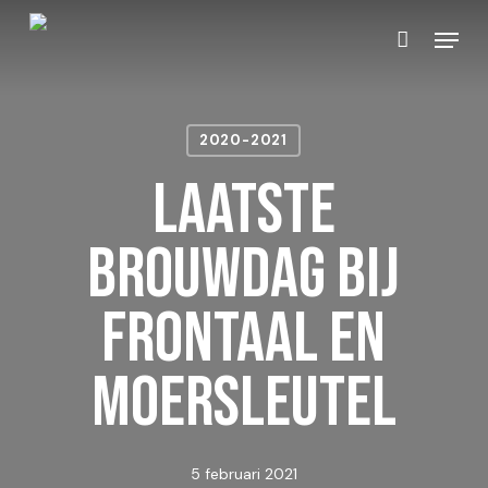
Skip
Menu
to
Close
Winkelmand
Cart
main
content
2020-2021
Laatste
brouwdag bij
Frontaal en
Moersleutel
5 februari 2021